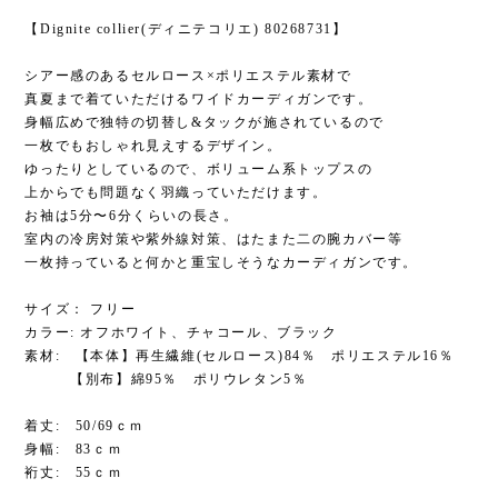
【Dignite collier(ディニテコリエ) 80268731】
シアー感のあるセルロース×ポリエステル素材で
真夏まで着ていただけるワイドカーディガンです。
身幅広めで独特の切替し&タックが施されているので
一枚でもおしゃれ見えするデザイン。
ゆったりとしているので、ボリューム系トップスの
上からでも問題なく羽織っていただけます。
お袖は5分〜6分くらいの長さ。
室内の冷房対策や紫外線対策、はたまた二の腕カバー等
一枚持っていると何かと重宝しそうなカーディガンです。
サイズ： フリー
カラー: オフホワイト、チャコール、ブラック
素材: 【本体】再生繊維(セルロース)84％ ポリエステル16％
【別布】綿95％ ポリウレタン5％
着丈: 50/69ｃｍ
身幅: 83ｃｍ
裄丈: 55ｃｍ