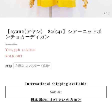
3
/
9
【ayane(アヤン) 826541】シアーニットポ
ンチョカーディガン
¥16,280
¥11,396
30%OFF
SOLD OUT
種類
International shipping available
Sold out
日本国内にお住まいの方向け