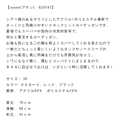
【ayane(アヤン) 826541】
シアー感のあるサラリとしたアクリル×ポリエステル素材で
ざっくりと羽織りやすいＶネックニットカーディガンです。
夏場でもスーパーや室内の冷房対策等で、
何かと重宝するカーディガン。
お袖も気になる二の腕を程よくカバーしてくれる長さなので
一枚だとちょっと着にくいようなタンクやノースリーブの
上から着流し風に羽織るだけでも雰囲気が出そう。
シワにもなり難く、畳むとコンパクトにまとまるので、
ＢＡＧに忍ばせておけば、いざという時に活躍してくれます♪
サイズ： 38
カラー: マスタード、レッド、ブラック
素材: アクリル84％ ポリエステル16％
着丈: 70ｃｍ
身幅: 68ｃｍ
裄丈: 41ｃｍ