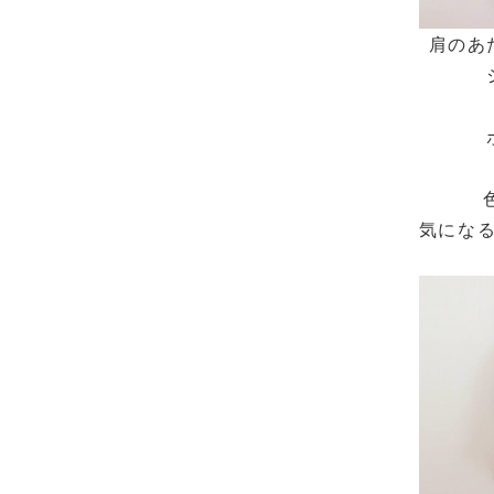
肩のあ
気にな