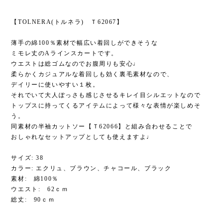
【TOLNERA(トルネラ) Ｔ62067】
薄手の綿100％素材で幅広い着回しができそうな
ミモレ丈のAラインスカートです。
ウエストは総ゴムなのでお腹周りも安心♩
柔らかくカジュアルな着回しも効く裏毛素材なので、
デイリーに使いやすい１枚。
それでいて大人ぽっさも感じさせるキレイ目シルエットなので
トップスに持ってくるアイテムによって様々な表情が楽しめそ
う。
同素材の半袖カットソー【Ｔ62066】と組み合わせることで
おしゃれなセットアップとしても使えますよ♩
サイズ: 38
カラー: エクリュ、ブラウン、チャコール、ブラック
素材: 綿100％
ウエスト: 62ｃｍ
総丈: 90ｃｍ