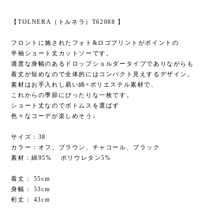
【TOLNERA（トルネラ）T62088 】
フロントに施されたフォト&ロゴプリントがポイントの
半袖ショート丈カットソーです。
適度な身幅のあるドロップショルダータイプでありながらも
着丈が短めなので全体的にはコンパクト見えするデザイン。
素材はお手入れし易い綿×ポリエステル素材で、
これからの季節にぴったりな一枚です。
ショート丈なのでボトムスを選ばず
色々なコーデが楽しめそう♩
サイズ：38
カラー：オフ、ブラウン、チャコール、ブラック
素材：綿95% ポリウレタン5%
着丈： 55cm
身幅： 53cm
裄丈： 43cm