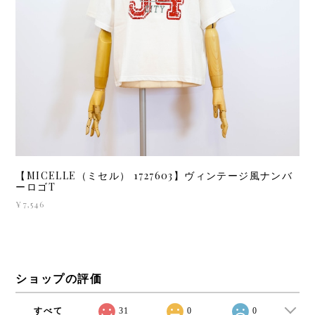
【MICELLE（ミセル） 1727603】ヴィンテージ風ナンバ
ーロゴT
¥7,546
ショップの評価
すべて
31
0
0