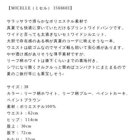
【MICELLE（ミセル） 1566603】
サラッサラで滑らかなポリエステル素材で
真夏でも快適に穿いていただけるプリントワイドパンツです。
ワイドと言っても太過ぎないセミワイドシルエット。
大胆で存在感のある柄が真夏のコーデに映えそうな一本。
ウエストは総ゴムなのでサイズ幅も効いて安心感があります。
やや透け感がありそうな薄手素材ですが、
リーフ柄ホワイトは膝下くらいまでの裏地付き。
シワになり難くクルクルっと畳めばコンパクトにまとまるので
夏のご旅行等にも重宝しそう♩
サイズ：38
カラー：リーフ柄ホワイト、リーフ柄ブルー、ペイントカーキ、
ペイントブラウン
素材：ポリエステル100%
ウエスト：62cm
ヒップ： 114cm
股上： 30cm
股下： 72cm
わたり： 32cm