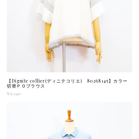
【Dignite collier(ディニテコリエ) 80268145】カラー
切替ＰＯブラウス
¥9,240