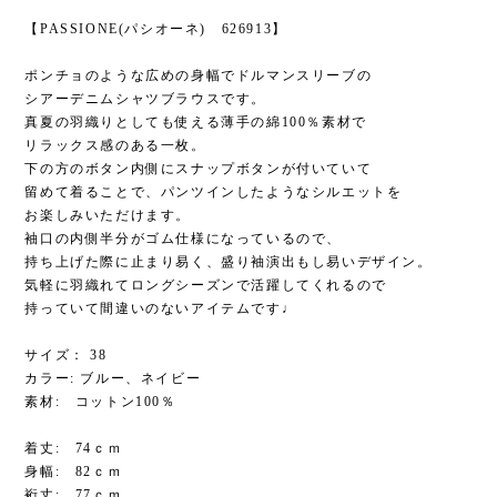
【PASSIONE(パシオーネ) 626913】
ポンチョのような広めの身幅でドルマンスリーブの
シアーデニムシャツブラウスです。
真夏の羽織りとしても使える薄手の綿100％素材で
リラックス感のある一枚。
下の方のボタン内側にスナップボタンが付いていて
留めて着ることで、パンツインしたようなシルエットを
お楽しみいただけます。
袖口の内側半分がゴム仕様になっているので、
持ち上げた際に止まり易く、盛り袖演出もし易いデザイン。
気軽に羽織れてロングシーズンで活躍してくれるので
持っていて間違いのないアイテムです♩
サイズ： 38
カラー: ブルー、ネイビー
素材: コットン100％
着丈: 74ｃｍ
身幅: 82ｃｍ
裄丈: 77ｃｍ