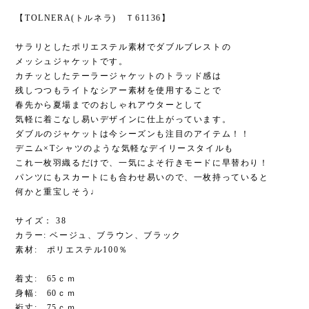
【TOLNERA(トルネラ) Ｔ61136】
サラリとしたポリエステル素材でダブルブレストの
メッシュジャケットです。
カチッとしたテーラージャケットのトラッド感は
残しつつもライトなシアー素材を使用することで
春先から夏場までのおしゃれアウターとして
気軽に着こなし易いデザインに仕上がっています。
ダブルのジャケットは今シーズンも注目のアイテム！！
デニム×Tシャツのような気軽なデイリースタイルも
これ一枚羽織るだけで、一気によそ行きモードに早替わり！
パンツにもスカートにも合わせ易いので、一枚持っていると
何かと重宝しそう♩
サイズ： 38
カラー: ベージュ、ブラウン、ブラック
素材: ポリエステル100％
着丈: 65ｃｍ
身幅: 60ｃｍ
裄丈: 75ｃｍ