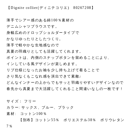
【Dignite collier(ディニテコリエ) 80267208】
薄手でシアー感のある綿100％素材の
デニムシャツブラウスです。
身幅広めのドロップショルダータイプで
かなりゆったりとしたつくり。
薄手で軽やかな生地感なので
真夏の羽織りとしても活躍してくれます。
ポイントは、内側のスナップボタンを留めることにより、
インしている風デザインが楽しめます。
リブ仕様になったお袖を少し持ち上げて着ることで
さり気なくもこなれ感を演出できて素敵♩
どんなインナーの上からでもサッと羽織りやすいデザインなので
春先から真夏まで大活躍してくれること間違いなしの一枚です！
サイズ： フリー
カラー: サックス、ブルー、ブラック
素材: コットン100％
【別布】コットン55％ ポリエステル38％ ポリウレタン
7％