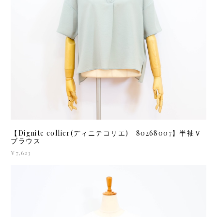
【Dignite collier(ディニテコリエ) 80268007】半袖Ｖ
ブラウス
¥7,623