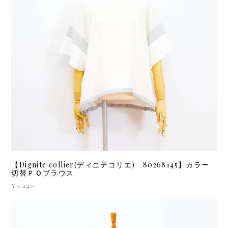
【Dignite collier(ディニテコリエ) 80268145】カラー
切替ＰＯブラウス
¥9,240