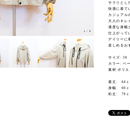
サラリとし
快適に着て
カジュアル
大人のキレ
適度な身幅
2
/
6
仕上がって
デイリーに
楽しめるお
サイズ: 38
カラー: ベ
素材:ポリ
着丈: 64
身幅: 60
裄丈: 79