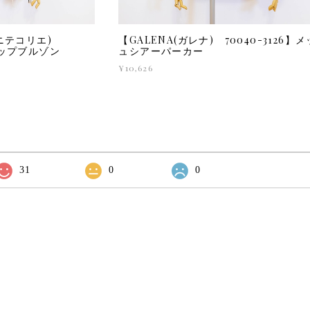
(ディニテコリエ)
【GALENA(ガレナ) 70040-3126】
ジップブルゾン
ュシアーパーカー
¥10,626
31
0
0