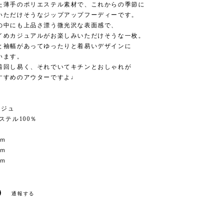
た薄手のポリエステル素材で、これからの季節に
いただけそうなジップアップフーディーです。
の中にも上品さ漂う微光沢な表面感で、
イめカジュアルがお楽しみいただけそうな一枚。
と袖幅があってゆったりと着易いデザインに
います。
着回し易く、それでいてキチンとおしゃれが
すすめのアウターですよ♩
ージュ
エステル100％
ｃｍ
ｃｍ
ｃｍ
通報する