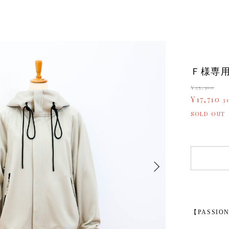
Ｆ様専
¥25,300
¥17,710
3
SOLD OUT
【PASSIO