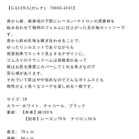
【GALENA(ガレナ) 70060-4101】
肩から裾、後身頃の下部にレーヨン×ナイロンの異素材を
組み合わせて独特のフォルムに仕上がった五分袖カットソーで
す。
肩から斜め生地を継ぎ合わせることで、
ゆったりシルエットでありながらも
視覚効果でスッキリ見えするデザインに。
ゴム入りのラウンドヘムは前後差があって
後はお尻を適度にカバーしてくれる長さなので
安心感があります。
それでいて前はやや短めなのでどんなボトムスとも
相性がよく色々なコーデを楽しめる一枚です。
サイズ: 38
カラー: ホワイト、チャコール、ブラック
素材: 【本体】綿100％
【別布】レーヨン70％ ナイロン30％
着丈: 70ｃｍ
身幅: 66ｃｍ