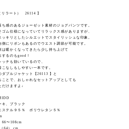
（リラート） 26114 】
落ち感のあるジョーゼット素材のジョグパンツです。
そゴム仕様になっていてリラックス感がありますが、
スッキリとしたシルエットでスタイリッシュな印象。
内側にリボンもあるのでウエスト調節が可能です。
裾は暖かくなってきたら少し持ち上げて
するのもgood！
レッチも効いているので、
着こなしもしやすい一本です。
ダブルジャケット【26113 】と
ることで、おしゃれなセットアップとしても
ただけますよ♩
IDD
ーキ、ブラック
エステル９５％ ポリウレタン５％
m
66〜108cm
（64） cm