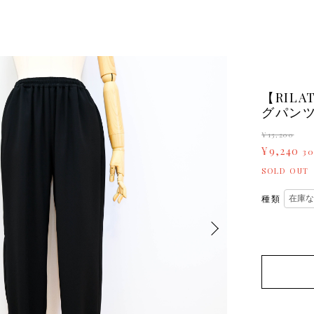
【RIL
グパン
¥13,200
¥9,240
3
SOLD OUT
種類