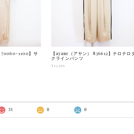
0060-1100】サ
【ayane（アヤン） 836612】テロテロ
クラインパンツ
¥12,166
31
0
0