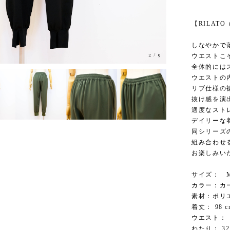
【RILATO
しなやかで
3
/
9
ウエストこ
全体的には
ウエストの
リブ仕様の
抜け感を演出
適度なスト
デイリーな
同シリーズの
組み合わせ
お楽しみい
サイズ： M
カラー：カ
素材：ポリ
着丈： 98 c
ウエスト： 
わたり： 32