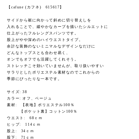
【cafune (カフネ) 615617】
サイドから裾に向かって斜めに切り替えしを
入れることで、緩やかなカーブを描いたシルエットに
仕上がったフルレングスパンツです。
股上がやや深めのハイウエストタイプ。
余計な装飾のないミニマルなデザインなだけに
どんなトップスとも合わせ易く、
オンでもオフでも活躍してくれそう。
ストレッチこそ効いていませんが、取り扱いやすい
サラリとしたポリエステル素材なのでこれからの
季節にぴったりな一本です。
サイズ: 38
カラー: オフ、ベージュ
素材: 【表地】ポリエステル100％
【ポケット裏】コットン100％
ウエスト: 68ｃｍ
ヒップ: 114ｃｍ
股上: 34ｃｍ
股下: 71ｃｍ