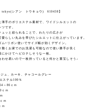
tokyo(シアン トウキョウ) 610438】
た薄手のポリエステル素材で、ワイドシルエットの
ンツです。
キュッと絞られることで、わたりの広さが
可愛らしい丸みを帯びたシルエットに仕上がっています。
ゴム×リボン使いでサイズ幅が効くデザイン。
り難くお家でのお洗濯も可能なので使い勝手が良く
場にかけてヘビロテしそうな一枚。
合わせ易いので一枚持っていると何かと重宝しそう♩
ベージュ、カーキ、チャコールグレー
リエステル100％
64～86ｃｍ
30ｃｍ
ｃｍ
5ｃｍ
ｃｍ