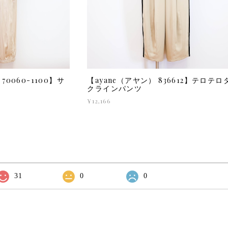
0060-1100】サ
【ayane（アヤン） 836612】テロテロ
クラインパンツ
¥12,166
31
0
0