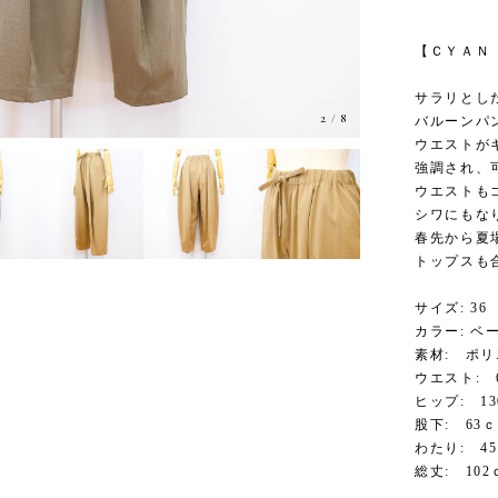
【ＣＹＡＮ 
サラリとし
3
/
8
バルーンパ
ウエストが
強調され、
ウエストも
シワにもな
春先から夏
トップスも
サイズ: 36
カラー: 
素材: ポ
ウエスト: 
ヒップ: 1
股下: 63
わたり: 4
総丈: 102