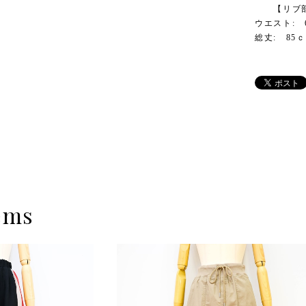
【リブ部
ウエスト: 
総丈: 85
ems