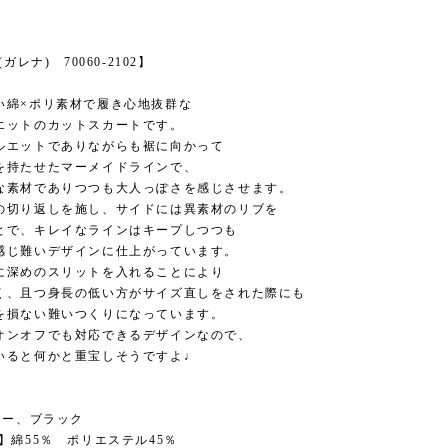
(ガレナ) 70060-2102】
い綿×ポリ素材で履き心地抜群な
エットのカットスカートです。
ルエットでありながらも裾に向かって
を持たせたマーメイドラインで、
な素材でありつつも大人っぽさを感じさせます。
の切り返しを施し、サイドには異素材のリブを
とで、キレイなラインはキープしつつも
感じ難いデザインに仕上がっています。
に深めのスリットを入れることにより
く、且つ身長の低い方がサイズ直しをされた際にも
を損ない難いつくりになっています。
オンオフでも対応できるデザインなので、
いると何かと重宝しそうですよ♩
レー、ブラック
地】綿55％ ポリエステル45％