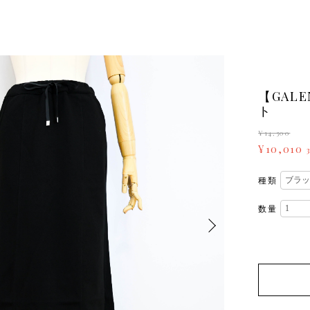
【GALE
ト
¥14,300
¥10,010
種類
数量