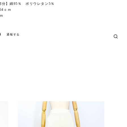
分】綿95％ ポリウレタン5％
64ｃｍ
ｃｍ
通報する