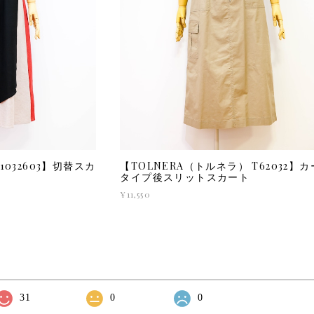
1032603】切替スカ
【TOLNERA（トルネラ） T62032】
タイプ後スリットスカート
¥11,550
31
0
0