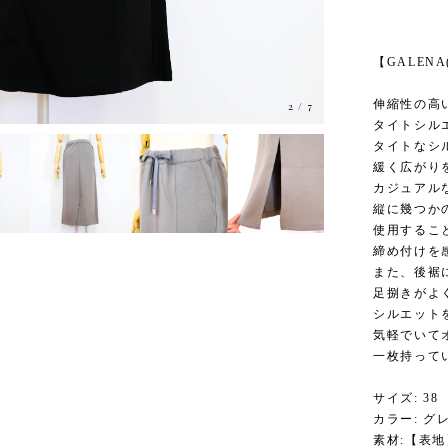
【GALENA
伸縮性の高
3
/
7
タイトシル
タイトなシ
緩く広がり
カジュアル
縦に幾つか
使用するこ
締め付けを
また、後裾
足捌きがよ
シルエット
気軽でいて
一枚持って
サイズ: 38
カラー: グ
素材:【表