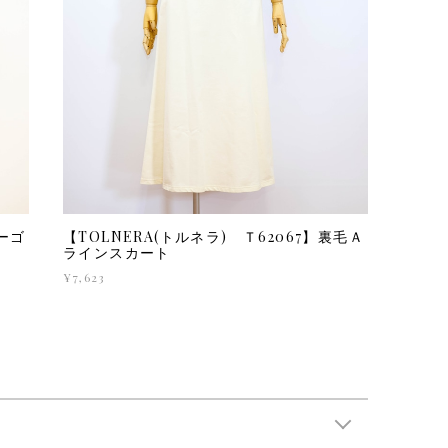
カーゴ
【TOLNERA(トルネラ) Ｔ62067】裏毛Ａ
ラインスカート
¥7,623