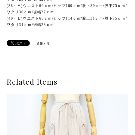
(38・Ｍ)ウエスト66ｃｍ/ヒップ100ｃｍ/股上30ｃｍ/股下75ｃｍ/
ワタリ30ｃｍ/裾幅27ｃｍ
(40・Ｌ)ウエスト68ｃｍ/ヒップ114ｃｍ/股上31ｃｍ/股下75ｃｍ/
ワタリ31ｃｍ/裾幅28ｃｍ
通報する
Related Items