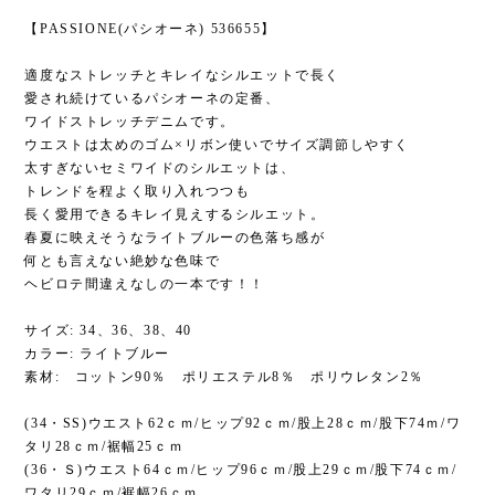
【PASSIONE(パシオーネ) 536655】
適度なストレッチとキレイなシルエットで長く
愛され続けているパシオーネの定番、
ワイドストレッチデニムです。
ウエストは太めのゴム×リボン使いでサイズ調節しやすく
太すぎないセミワイドのシルエットは、
トレンドを程よく取り入れつつも
長く愛用できるキレイ見えするシルエット。
春夏に映えそうなライトブルーの色落ち感が
何とも言えない絶妙な色味で
ヘビロテ間違えなしの一本です！！
サイズ: 34、36、38、40
カラー: ライトブルー
素材: コットン90％ ポリエステル8％ ポリウレタン2％
(34・SS)ウエスト62ｃｍ/ヒップ92ｃｍ/股上28ｃｍ/股下74ｍ/ワ
タリ28ｃｍ/裾幅25ｃｍ
(36・Ｓ)ウエスト64ｃｍ/ヒップ96ｃｍ/股上29ｃｍ/股下74ｃｍ/
ワタリ29ｃｍ/裾幅26ｃｍ